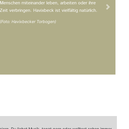
Menschen miteinander leben, arbeiten oder ihre
Next
Zeit verbringen. Havixbeck ist vielfältig natürlich.
(Foto: Havixbecker Torbogen)
iern. Du liebst Musik, tanzt gern oder wolltest schon immer