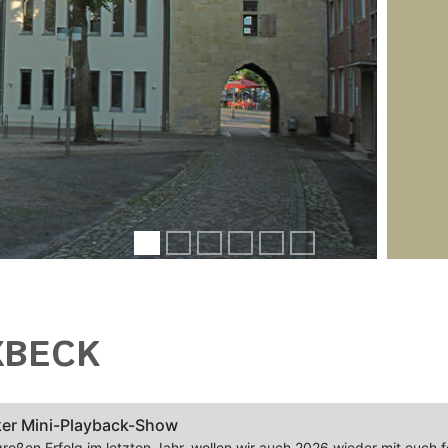
XBECK
er Mini-Playback-Show
oßen Erfolg im letzten Jahr, wollen wir auch 2026 wieder mit euch fe