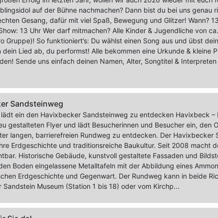
eblingsidol auf der Bühne nachmachen? Dann bist du bei uns genau 
chten Gesang, dafür mit viel Spaß, Bewegung und Glitzer! Wann? 1
Show: 13 Uhr Wer darf mitmachen? Alle Kinder & Jugendliche von ca.
o Gruppe)! So funktioniert’s: Du wählst einen Song aus und übst deine
en dein Lied ab, du performst! Alle bekommen eine Urkunde & kleine 
den! Sende uns einfach deinen Namen, Alter, Songtitel & Interpret
er Sandsteinweg
 lädt ein den Havixbecker Sandsteinweg zu entdecken Havixbeck – D
eu gestalteten Flyer und lädt Besucherinnen und Besucher ein, den O
ter langen, barrierefreien Rundweg zu entdecken. Der Havixbecker 
ahre Erdgeschichte und traditionsreiche Baukultur. Seit 2008 macht
chtbar. Historische Gebäude, kunstvoll gestaltete Fassaden und Bild
 den Boden eingelassene Metalltafeln mit der Abbildung eines Ammo
schen Erdgeschichte und Gegenwart. Der Rundweg kann in beide R
Sandstein Museum (Station 1 bis 18) oder vom Kirchp...