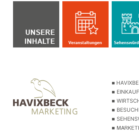
■
HAVIXBE
■
EINKAUF
■
WIRTSCH
■
BESUCHE
■
SEHENSW
■
MARKETIN