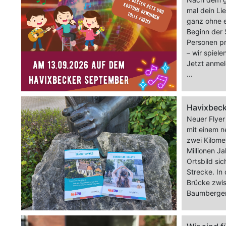
mal dein Li
ganz ohne e
Beginn der 
Personen pr
– wir spiel
Jetzt anmel
...
Havixbeck
Neuer Flyer
mit einem n
zwei Kilome
Millionen J
Ortsbild si
Strecke. In
Brücke zwi
Baumberger 