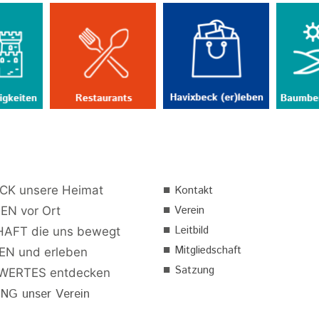
■
CK unsere Heimat
Kontakt
■
Verein
EN vor Ort
■
Leitbild
AFT die uns bewegt
■
Mitgliedschaft
N und erleben
■
Satzung
ERTES entdecken
G unser Verein