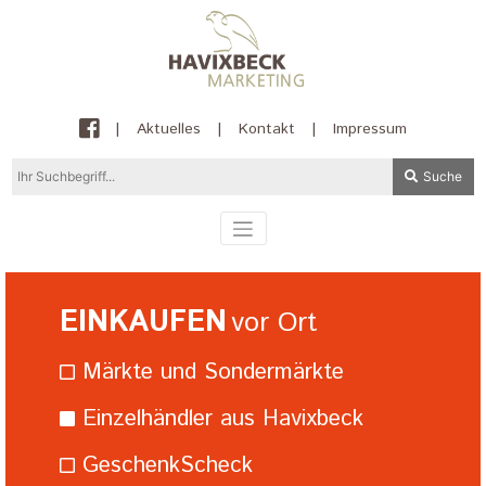
|
Aktuelles
|
Kontakt
|
Impressum
Suche
EINKAUFEN
vor Ort
Märkte und Sondermärkte
Einzelhändler aus Havixbeck
GeschenkScheck