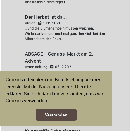
Anastasios Kiotsekoglou...
Der Herbst ist da...
Aktion
19.12.2021
...und die Blumenampeln müssen weichen.
Wir bedanken uns nochmal ganz herzlich bei den
Mitarbeitern des Bauh...
ABSAGE - Genuss-Markt am 2.
Advent
Veranstaltung
06.12.2021
Absage - Genussmarkt am 2. Advent...
Cookies erleichtern die Bereitstellung unserer
Dienste. Mit der Nutzung unserer Dienste
Havixbecker FRÜHStart
erklären Sie sich damit einverstanden, dass wir
Veranstaltung
10.11.2021
Cookies verwenden.
Das nächste Unternehmerfrühstück zum
Austausch und Netzwerken steht vor der Tür. Wir
Verstanden
treffen uns am 10.11. im Eli...