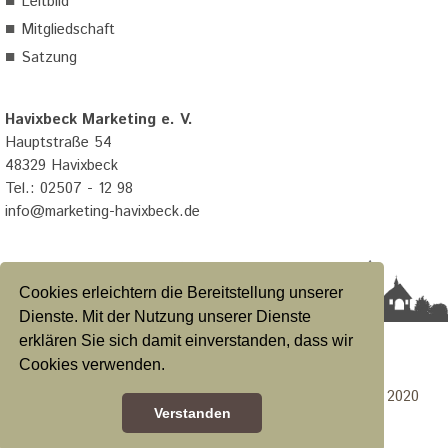
■
Leitbild
■
Mitgliedschaft
■
Satzung
Havixbeck Marketing e. V.
Hauptstraße 54
48329 Havixbeck
Tel.: 02507 - 12 98
info@marketing-havixbeck.de
Cookies erleichtern die Bereitstellung unserer
Dienste. Mit der Nutzung unserer Dienste
erklären Sie sich damit einverstanden, dass wir
Datenschutzerklärung
|
Impressum
|
Satzung
Cookies verwenden.
Konzeption & Design Calcanto Werbeagentur GmbH 2020
Verstanden