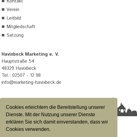
■
Kontakt
■
Verein
■
Leitbild
■
Mitgliedschaft
■
Satzung
Havixbeck Marketing e. V.
Hauptstraße 54
48329 Havixbeck
Tel.: 02507 - 12 98
info@marketing-havixbeck.de
Cookies erleichtern die Bereitstellung unserer
Dienste. Mit der Nutzung unserer Dienste
erklären Sie sich damit einverstanden, dass wir
Datenschutzerklärung
|
Impressum
|
Satzung
Cookies verwenden.