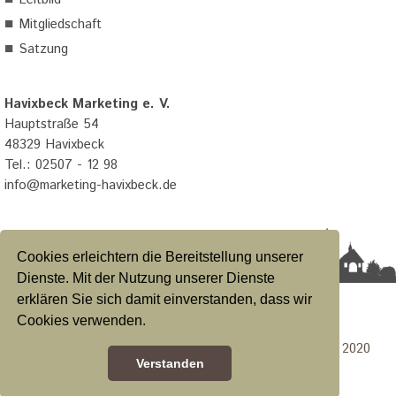
■
Mitgliedschaft
■
Satzung
Havixbeck Marketing e. V.
Hauptstraße 54
48329 Havixbeck
Tel.: 02507 - 12 98
info@marketing-havixbeck.de
Cookies erleichtern die Bereitstellung unserer
Dienste. Mit der Nutzung unserer Dienste
erklären Sie sich damit einverstanden, dass wir
Datenschutzerklärung
|
Impressum
|
Satzung
Cookies verwenden.
Konzeption & Design Calcanto Werbeagentur GmbH 2020
Verstanden