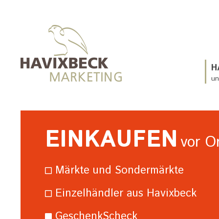
H
un
EINKAUFEN
vor O
Märkte und Sondermärkte
Einzelhändler aus Havixbeck
GeschenkScheck