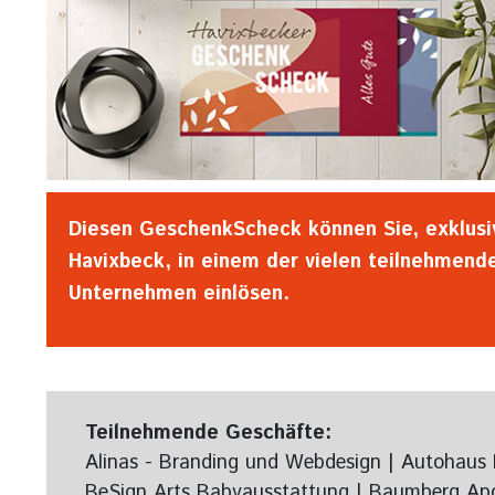
Diesen GeschenkScheck können Sie, exklusiv
Havixbeck, in einem der vielen teilnehmend
Unternehmen einlösen.
Teilnehmende Geschäfte:
Alinas - Branding und Webdesign | Autohaus 
BeSign Arts Babyausstattung | Baumberg Apo