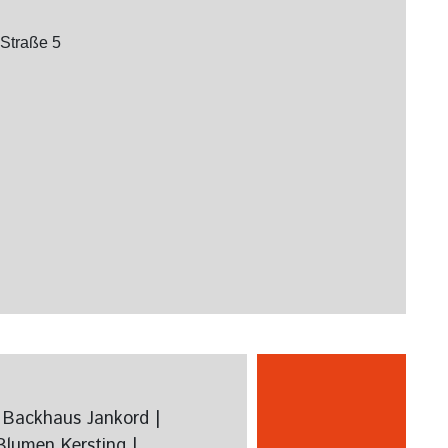
4
 Straße 5
 Backhaus Jankord |
lumen Kersting |