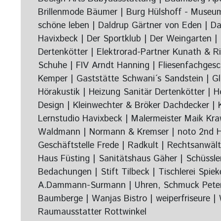
Brillenmode Bäumer | Burg Hülshoff - Museu
schöne leben | Daldrup Gärtner von Eden | Da
Havixbeck | Der Sportklub | Der Weingarten | D
Dertenkötter | Elektrorad-Partner Kunath & R
Schuhe | FIV Arndt Hanning | Fliesenfachgesc
Kemper | Gaststätte Schwani´s Sandstein | G
Hörakustik | Heizung Sanitär Dertenkötter | 
Design | Kleinwechter & Bröker Dachdecker | 
Lernstudio Havixbeck | Malermeister Maik Kraw
Waldmann | Normann & Kremser | noto 2nd Hand
Geschäftstelle Frede | Radkult | Rechtsanwä
Haus Füsting | Sanitätshaus Gäher | Schüssl
Bedachungen | Stift Tilbeck | Tischlerei Spi
A.Dammann-Surmann | Uhren, Schmuck Peterma
Baumberge |
Wanjas Bistro |
weiperfriseure |
Raumausstatter Rottwinkel