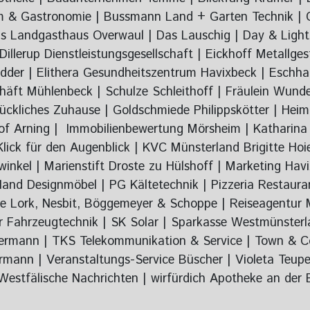
m & Gastronomie | Bussmann Land + Garten Technik | C
s Landgasthaus Overwaul | Das Lauschig | Day & Light 
illerup Dienstleistungsgesellschaft | Eickhoff Metallges
idder | Elithera Gesundheitszentrum Havixbeck | Eschh
häft Mühlenbeck | Schulze Schleithoff | Fräulein Wund
lückliches Zuhause | Goldschmiede Philippskötter | He
Hof Arning | Immobilienbewertung Mörsheim | Katharina 
Klick für den Augenblick | KVC Münsterland Brigitte Ho
inkel | Marienstift Droste zu Hülshoff | Marketing Hav
 Designmöbel | PG Kältetechnik | Pizzeria Restaurant 
lte Lork, Nesbit, Böggemeyer & Schoppe | Reiseagentur
er Fahrzeugtechnik | SK Solar | Sparkasse Westmünster
ekermann | TKS Telekommunikation & Service | Town & C
nn | Veranstaltungs-Service Büscher | Violeta Teupe
 Westfälische Nachrichten | wirfürdich Apotheke an der 