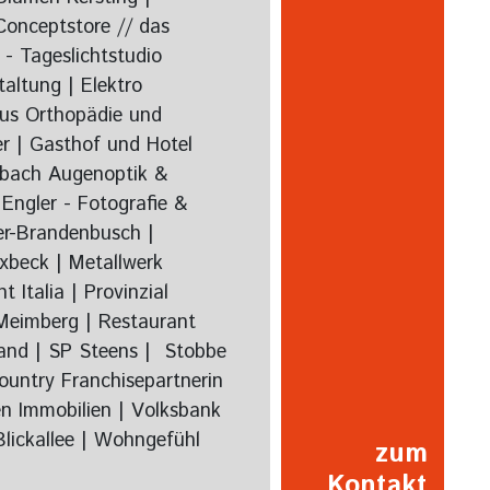
onceptstore // das
- Tageslichtstudio
taltung | Elektro
aus Orthopädie und
er | Gasthof und Hotel
imbach Augenoptik &
Engler - Fotografie &
ier-Brandenbusch |
ixbeck | Metallwerk
Italia | Provinzial
 Meimberg | Restaurant
land | SP Steens | Stobbe
ountry Franchisepartnerin
n Immobilien | Volksbank
Blickallee | Wohngefühl
zum
Kontakt