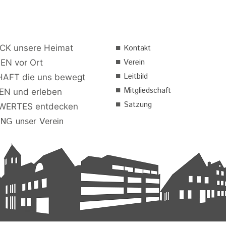
■
CK unsere Heimat
Kontakt
■
Verein
EN vor Ort
■
Leitbild
AFT die uns bewegt
■
Mitgliedschaft
N und erleben
■
Satzung
ERTES entdecken
G unser Verein