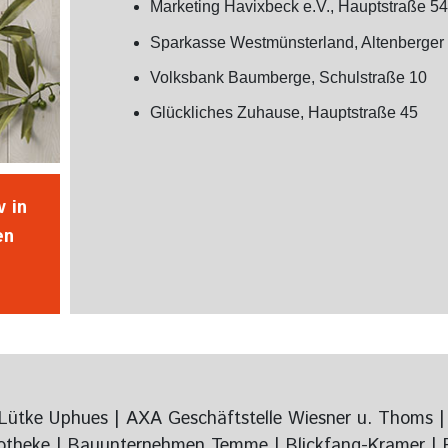
Marketing Havixbeck e.V., Hauptstraße 5
Sparkasse Westmünsterland, Altenberger
Volksbank Baumberge, Schulstraße 10
Glückliches Zuhause, Hauptstraße 45
 in
en
Lütke Uphues | AXA Geschäftstelle Wiesner u. Thoms |
theke | Bauunternehmen Temme | Blickfang-Kramer | B