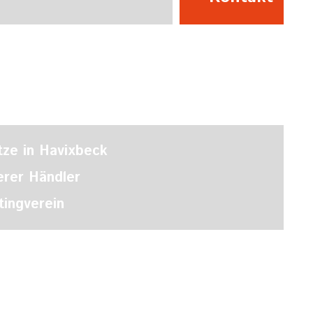
tze in Havixbeck
erer Händler
ingverein