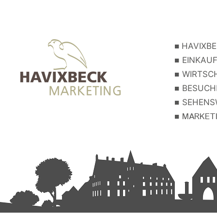
■
HAVIXBE
■
EINKAUF
■
WIRTSCH
■
BESUCHE
■
SEHENSW
■
MARKETIN