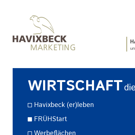
H
un
WIRTSCHAFT
di
Havixbeck (er)leben
FRÜHStart
Werbeflächen