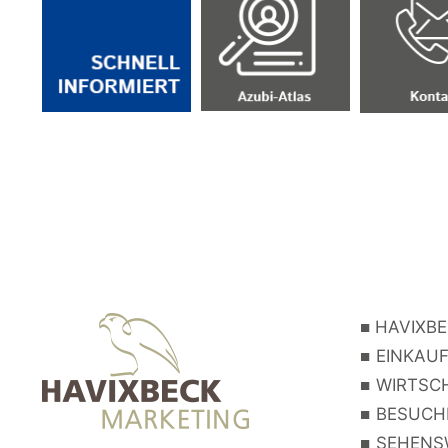
■
HAVIXBE
■
EINKAUF
■
WIRTSCH
■
BESUCHE
■
SEHENSW